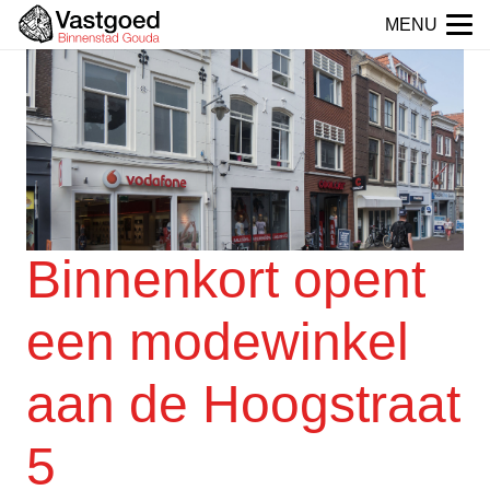
MENU
Binnenkort opent
een modewinkel
aan de Hoogstraat
5