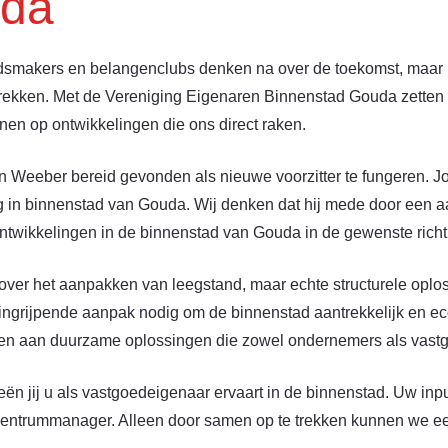
uda
smakers en belangenclubs denken na over de toekomst, maar he
rekken. Met de Vereniging Eigenaren Binnenstad Gouda zetten
nen op ontwikkelingen die ons direct raken.
n Weeber bereid gevonden als nieuwe voorzitter te fungeren. J
 in binnenstad van Gouda. Wij denken dat hij mede door een aan
twikkelingen in de binnenstad van Gouda in de gewenste richti
 over het aanpakken van leegstand, maar echte structurele oplos
n ingrijpende aanpak nodig om de binnenstad aantrekkelijk en e
erken aan duurzame oplossingen die zowel ondernemers als vas
n jij u als vastgoedeigenaar ervaart in de binnenstad. Uw inpu
trummanager. Alleen door samen op te trekken kunnen we een 