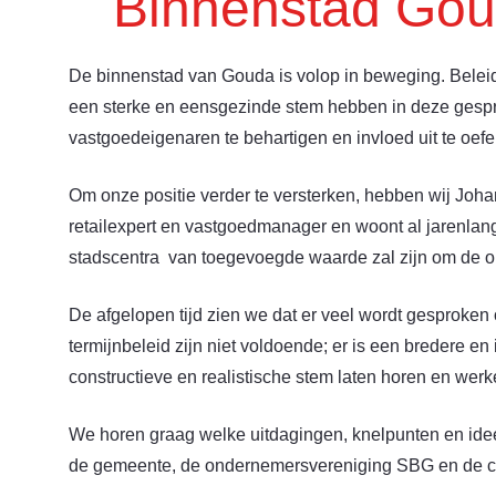
Binnenstad Go
De binnenstad van Gouda is volop in beweging. Beleid
een sterke en eensgezinde stem hebben in deze gesp
vastgoedeigenaren te behartigen en invloed uit te oefe
Om onze positie verder te versterken, hebben wij Joha
retailexpert en vastgoedmanager en woont al jarenlang
stadscentra van toegevoegde waarde zal zijn om de on
De afgelopen tijd zien we dat er veel wordt gesproken
termijnbeleid zijn niet voldoende; er is een bredere e
constructieve en realistische stem laten horen en w
We horen graag welke uitdagingen, knelpunten en ideeë
de gemeente, de ondernemersvereniging SBG en de cen