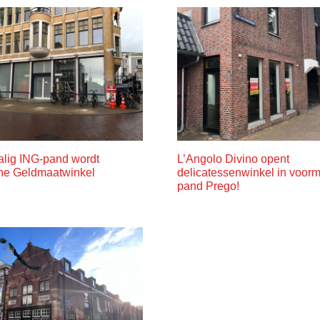
lig ING-pand wordt
L’Angolo Divino opent
ne Geldmaatwinkel
delicatessenwinkel in voorm
pand Prego!