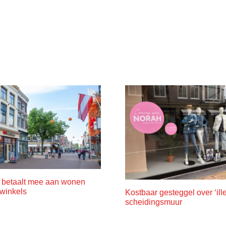
betaalt mee aan wonen
winkels
Kostbaar gesteggel over ‘ill
scheidingsmuur